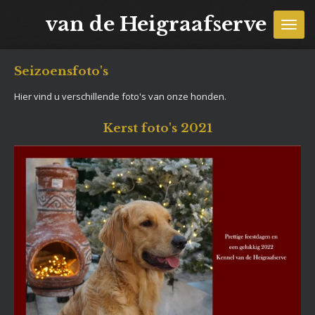
Ga
van de Heigraafserve
direct
naar
de
Seizoensfoto's
hoofdinhoud
Hier vind u verschillende foto's van onze honden.
Kerst foto's 2021