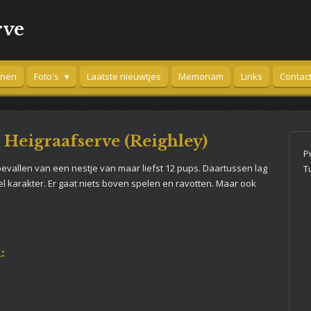
rve
nnen
Foto's
Laatste nieuwtjes
Memoriam
Links
Contac
 Heigraafserve (Reighley)
P
evallen van een nestje van maar liefst 12 pups. Daartussen lag
T
el karakter. Er gaat niets boven spelen en ravotten. Maar ook
: