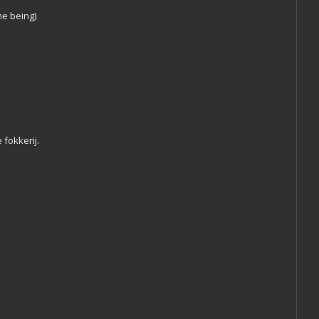
ime being)
 fokkerij.