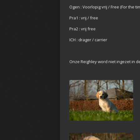
Ogen : Voorlopig vrij / Free (For the t
Pra1 : vrij / free
Pra2 : vrij free
ICH : drager / carrier
Onze Reighley word niet ingezet in de