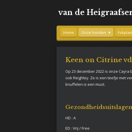
Ga
van de Heigraafse
direct
naar
de
hoofdinhoud
Home
Onze honden
Fokpla
Keen on Citrine vd
Op 23 december 2022 is onze Cayra b
ook Reighley. Ze is een teefje met ve
knuffelen is een must.
Gezondheidsuitslagen
HD : A
ED : Vrij / Free