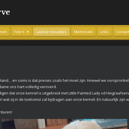
rve
nnen
Foto's
Laatste nieuwtjes
Memoriam
Links
Contac
and… en soms is dat precies zoals het moet zijn. Hoewel we oorspronkeli
dame ons hart volledig veroverd.
n dat onze kennel is uitgebreid met Little Painted Lady vd Heigraafserv
n wat zij in de toekomst zal bijdragen aan onze kennel. En natuurlijk zij
nturen!