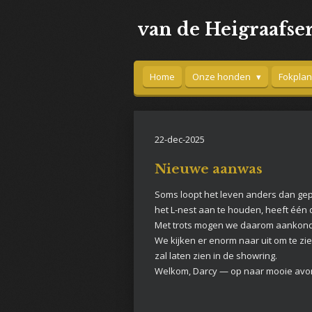
Ga
van de Heigraafse
direct
naar
de
hoofdinhoud
Home
Onze honden
Fokpla
22-dec-2025
Nieuwe aanwas
Soms loopt het leven anders dan gepl
het L-nest aan te houden, heeft één 
Met trots mogen we daarom aankondige
We kijken er enorm naar uit om te zie
zal laten zien in de showring.
Welkom, Darcy — op naar mooie avo